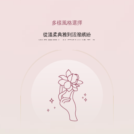
多樣風格選擇
從溫柔典雅到活潑繽紛
滿足不同年齡層與送禮需求