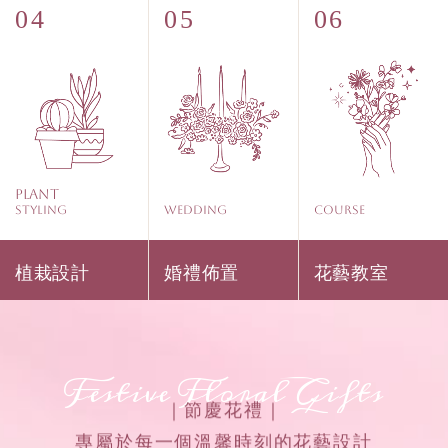
Plant
Styling
WEDDING
COURSE
植栽設計
婚禮佈置
花藝教室
Festive Floral Gifts
｜節慶花禮｜
專屬於每一個溫馨時刻的花藝設計