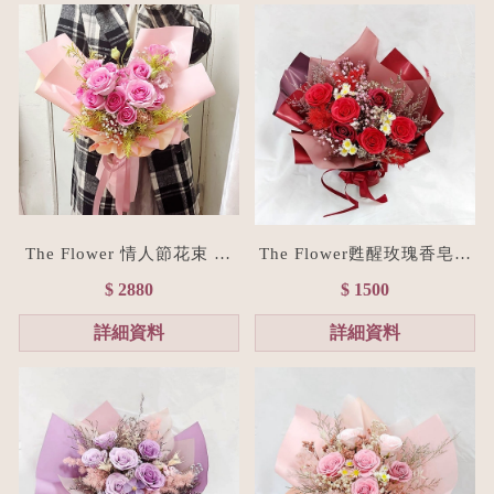
The Flower 情人節花束 15
The Flower甦醒玫瑰香皂花
朵粉玫瑰花束(台北花店/花
束M size(贈禮物提袋/全台
$ 2880
$ 1500
禮訂製)
宅配）經典紅
詳細資料
詳細資料