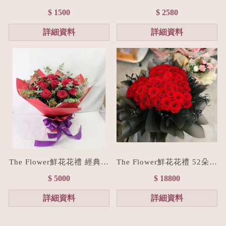
束M size(贈禮物提袋/全台
束XL size(贈禮物提袋/全台
$ 1500
$ 2580
宅配）香檳色
宅配/色系客製化）藍色系
詳細資料
詳細資料
The Flower鮮花花禮 經典紅
The Flower鮮花花禮 52朵進
進口玫瑰花束L size
口紅玫瑰愛心花束/七夕情人
$ 5000
$ 18800
節花束預購
詳細資料
詳細資料