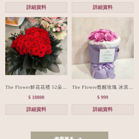
詳細資料
詳細資料
The Flower鮮花花禮 52朵進
The Flower甦醒玫瑰 冰淇淋
口紅玫瑰愛心花束/七夕情人
香皂花束(贈禮物提袋/色系
$ 18800
$ 999
節花束預購
客製化）
詳細資料
詳細資料