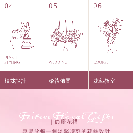
Plant
Styling
WEDDING
COURSE
植栽設計
婚禮佈置
花藝教室
Festive Floral Gifts
｜節慶花禮｜
專屬於每一個溫馨時刻的花藝設計