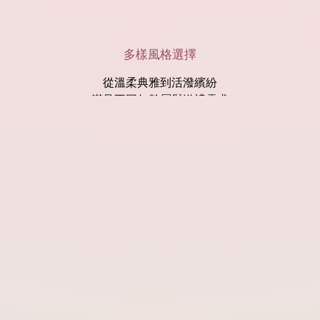
多樣風格選擇
從溫柔典雅到活潑繽紛
滿足不同年齡層與送禮需求