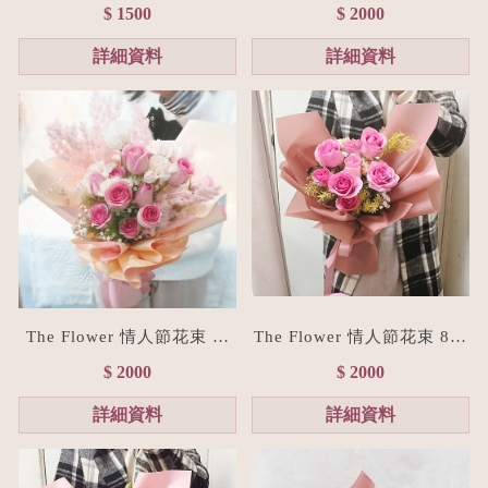
束(贈禮物提袋/全台宅配）
經典紅玫瑰花束(台北花店/
$ 1500
$ 2000
浪漫粉
花禮訂製)
詳細資料
詳細資料
The Flower 情人節花束 粉
The Flower 情人節花束 8朵
玫瑰花束(台北花店/花禮訂
粉玫瑰花束(台北花店/花禮
$ 2000
$ 2000
製)
訂製)
詳細資料
詳細資料