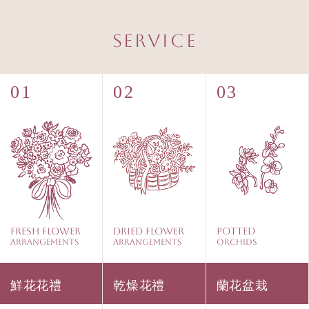
Service
Fresh Flower
Dried Flower
Potted
Arrangements
Arrangements
Orchids
鮮花花禮
乾燥花禮
蘭花盆栽