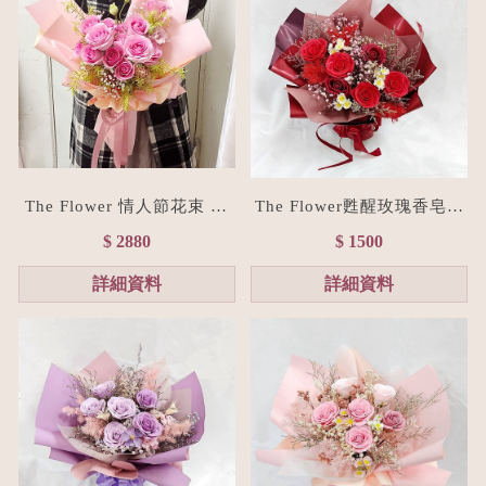
The Flower 情人節花束 15
The Flower甦醒玫瑰香皂花
朵粉玫瑰花束(台北花店/花
束M size(贈禮物提袋/全台
$ 2880
$ 1500
禮訂製)
宅配）經典紅
詳細資料
詳細資料