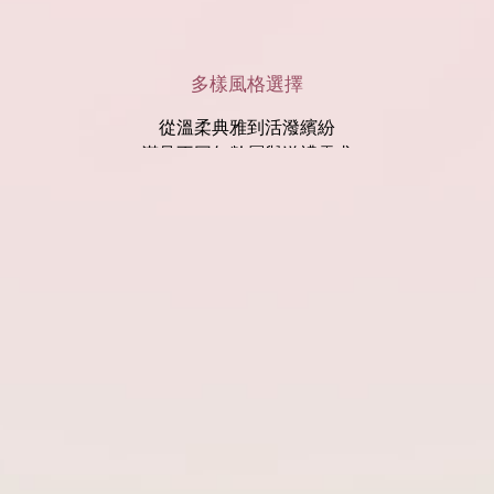
多樣風格選擇
從溫柔典雅到活潑繽紛
滿足不同年齡層與送禮需求