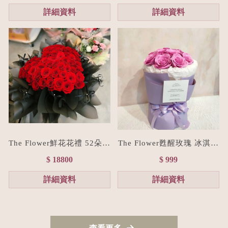
詳細資料
詳細資料
The Flower鮮花花禮 52朵進
The Flower甦醒玫瑰 冰淇淋
口紅玫瑰愛心花束/七夕情人
香皂花束(贈禮物提袋/色系
$ 18800
$ 999
節花束預購
客製化）
詳細資料
詳細資料