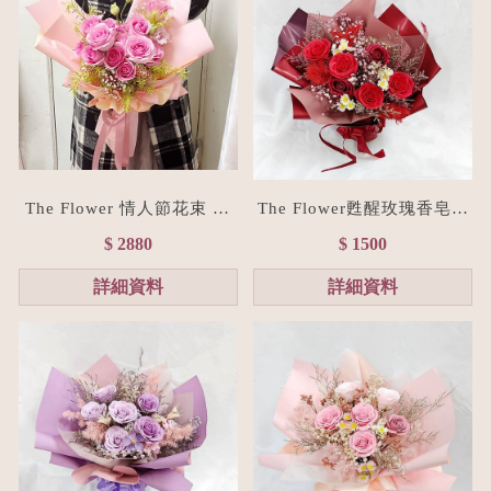
The Flower 情人節花束 15
The Flower甦醒玫瑰香皂花
朵粉玫瑰花束(台北花店/花
束M size(贈禮物提袋/全台
$ 2880
$ 1500
禮訂製)
宅配）經典紅
詳細資料
詳細資料