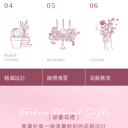
Plant
Styling
WEDDING
COURSE
植栽設計
婚禮佈置
花藝教室
Festive Floral Gifts
｜節慶花禮｜
專屬於每一個溫馨時刻的花藝設計