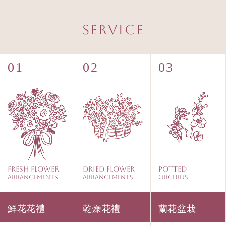
Service
Fresh Flower
Dried Flower
Potted
Arrangements
Arrangements
Orchids
鮮花花禮
乾燥花禮
蘭花盆栽