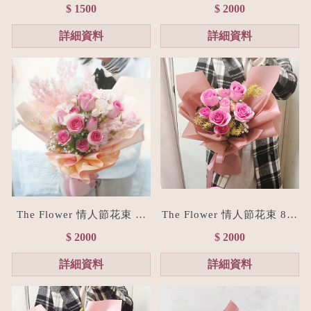
束(贈禮物提袋/全台宅配）
經典紅玫瑰花束(台北花店/
$ 1500
$ 2000
浪漫粉
花禮訂製)
詳細資料
詳細資料
The Flower 情人節花束 粉
The Flower 情人節花束 8朵
玫瑰花束(台北花店/花禮訂
粉玫瑰花束(台北花店/花禮
$ 2000
$ 2000
製)
訂製)
詳細資料
詳細資料