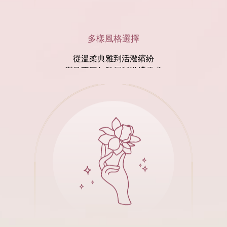
多樣風格選擇
從溫柔典雅到活潑繽紛
滿足不同年齡層與送禮需求