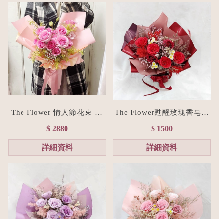
The Flower 情人節花束 15
The Flower甦醒玫瑰香皂花
朵粉玫瑰花束(台北花店/花
束M size(贈禮物提袋/全台
$ 2880
$ 1500
禮訂製)
宅配）經典紅
詳細資料
詳細資料