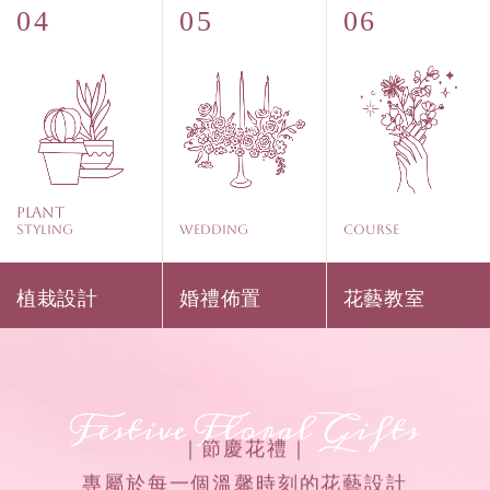
Plant
Styling
WEDDING
COURSE
植栽設計
婚禮佈置
花藝教室
Festive Floral Gifts
｜節慶花禮｜
專屬於每一個溫馨時刻的花藝設計