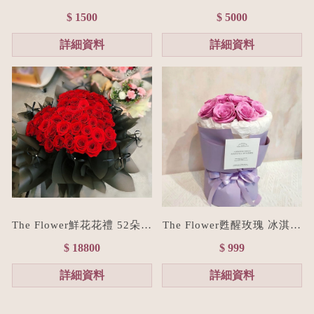
束M size(贈禮物提袋/全台
進口玫瑰花束L size
$ 1500
$ 5000
宅配）香檳色
詳細資料
詳細資料
The Flower鮮花花禮 52朵進
The Flower甦醒玫瑰 冰淇淋
口紅玫瑰愛心花束/七夕情人
香皂花束(贈禮物提袋/色系
$ 18800
$ 999
節花束預購
客製化）
詳細資料
詳細資料