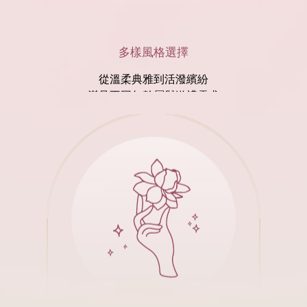
多樣風格選擇
從溫柔典雅到活潑繽紛
滿足不同年齡層與送禮需求