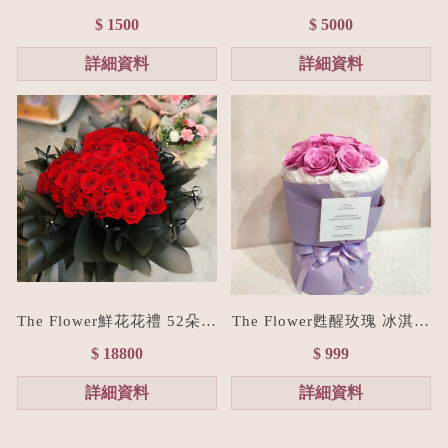
束M size(贈禮物提袋/全台
進口玫瑰花束L size
$ 1500
$ 5000
宅配）香檳色
詳細資料
詳細資料
The Flower鮮花花禮 52朵進
The Flower甦醒玫瑰 冰淇淋
口紅玫瑰愛心花束/七夕情人
香皂花束(贈禮物提袋/色系
$ 18800
$ 999
節花束預購
客製化）
詳細資料
詳細資料