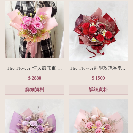
The Flower 情人節花束 15
The Flower甦醒玫瑰香皂花
朵粉玫瑰花束(台北花店/花
束M size(贈禮物提袋/全台
$ 2880
$ 1500
禮訂製)
宅配）經典紅
詳細資料
詳細資料