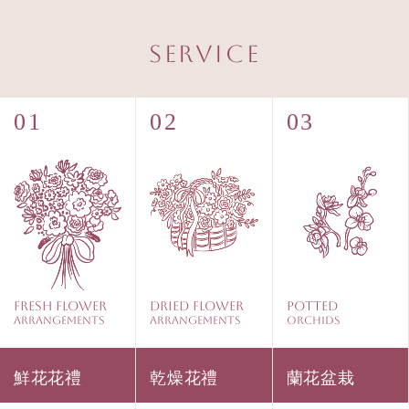
Service
Fresh Flower
Dried Flower
Potted
Arrangements
Arrangements
Orchids
鮮花花禮
乾燥花禮
蘭花盆栽