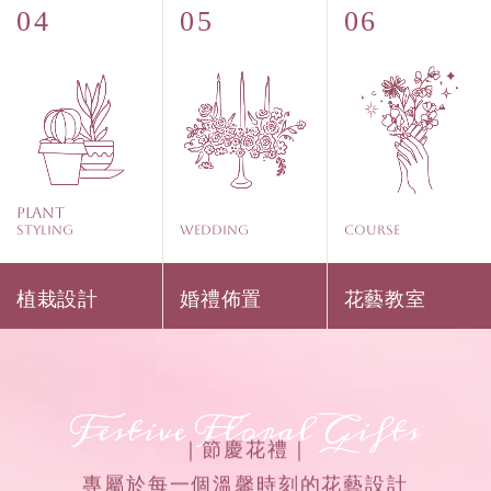
Plant
Styling
WEDDING
COURSE
植栽設計
婚禮佈置
花藝教室
Festive Floral Gifts
｜節慶花禮｜
專屬於每一個溫馨時刻的花藝設計