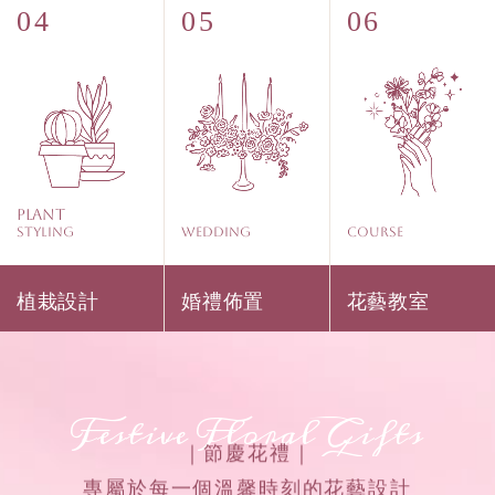
Plant
Styling
WEDDING
COURSE
植栽設計
婚禮佈置
花藝教室
Festive Floral Gifts
｜節慶花禮｜
專屬於每一個溫馨時刻的花藝設計