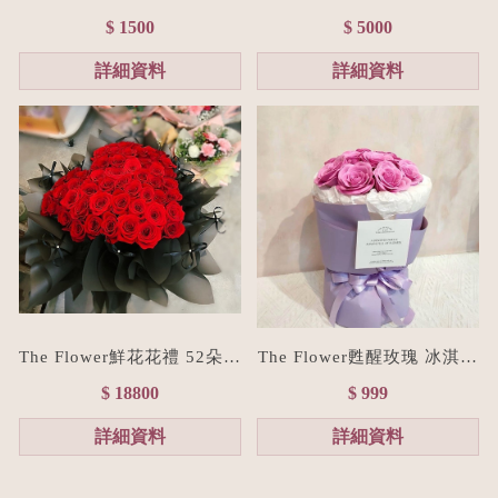
束M size(贈禮物提袋/全台
進口玫瑰花束L size
$ 1500
$ 5000
宅配）香檳色
詳細資料
詳細資料
The Flower鮮花花禮 52朵進
The Flower甦醒玫瑰 冰淇淋
口紅玫瑰愛心花束/七夕情人
香皂花束(贈禮物提袋/色系
$ 18800
$ 999
節花束預購
客製化）
詳細資料
詳細資料