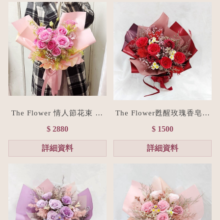
The Flower 情人節花束 15
The Flower甦醒玫瑰香皂花
朵粉玫瑰花束(台北花店/花
束M size(贈禮物提袋/全台
$ 2880
$ 1500
禮訂製)
宅配）經典紅
詳細資料
詳細資料