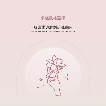
多樣風格選擇
從溫柔典雅到活潑繽紛
滿足不同年齡層與送禮需求