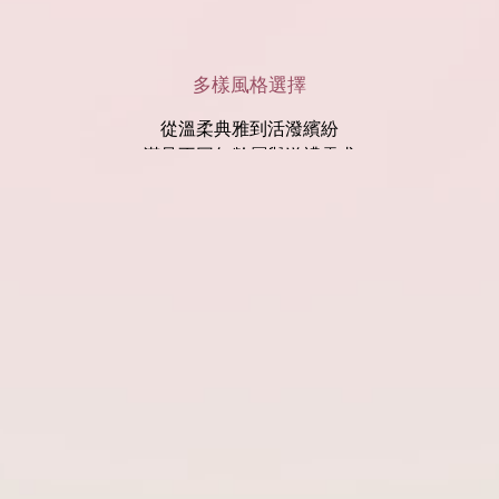
多樣風格選擇
從溫柔典雅到活潑繽紛
滿足不同年齡層與送禮需求