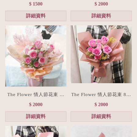
束(贈禮物提袋/全台宅配）
經典紅玫瑰花束(台北花店/
$ 1500
$ 2000
浪漫粉
花禮訂製)
詳細資料
詳細資料
The Flower 情人節花束 粉
The Flower 情人節花束 8朵
玫瑰花束(台北花店/花禮訂
粉玫瑰花束(台北花店/花禮
$ 2000
$ 2000
製)
訂製)
詳細資料
詳細資料