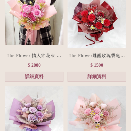
The Flower 情人節花束 15
The Flower甦醒玫瑰香皂花
朵粉玫瑰花束(台北花店/花
束M size(贈禮物提袋/全台
$ 2880
$ 1500
禮訂製)
宅配）經典紅
詳細資料
詳細資料