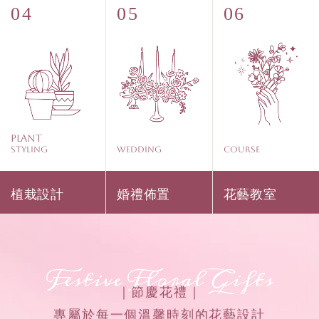
Plant
Styling
WEDDING
COURSE
植栽設計
婚禮佈置
花藝教室
Festive Floral Gifts
｜節慶花禮｜
專屬於每一個溫馨時刻的花藝設計