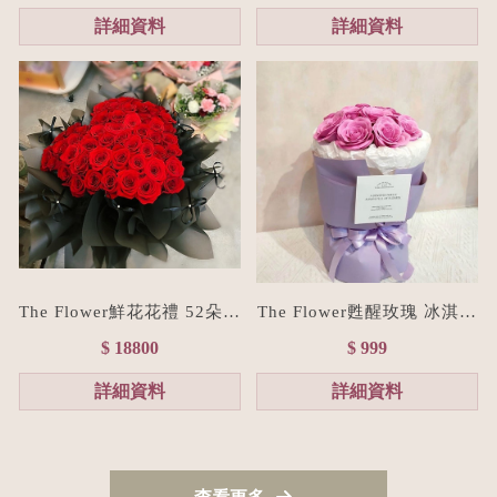
詳細資料
詳細資料
The Flower鮮花花禮 52朵進
The Flower甦醒玫瑰 冰淇淋
口紅玫瑰愛心花束/七夕情人
香皂花束(贈禮物提袋/色系
$ 18800
$ 999
節花束預購
客製化）
詳細資料
詳細資料