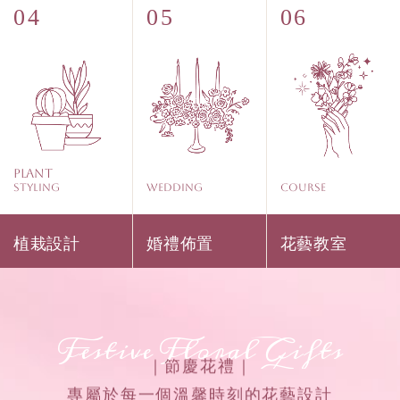
Plant
Styling
WEDDING
COURSE
植栽設計
婚禮佈置
花藝教室
Festive Floral Gifts
｜節慶花禮｜
專屬於每一個溫馨時刻的花藝設計