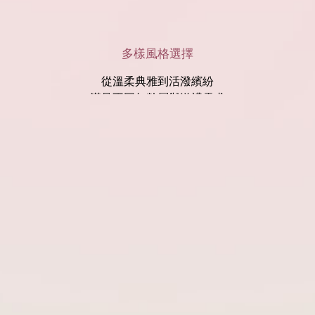
多樣風格選擇
從溫柔典雅到活潑繽紛
滿足不同年齡層與送禮需求