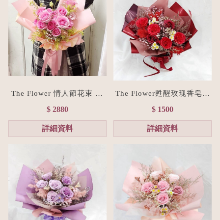
The Flower 情人節花束 15
The Flower甦醒玫瑰香皂花
朵粉玫瑰花束(台北花店/花
束M size(贈禮物提袋/全台
$ 2880
$ 1500
禮訂製)
宅配）經典紅
詳細資料
詳細資料