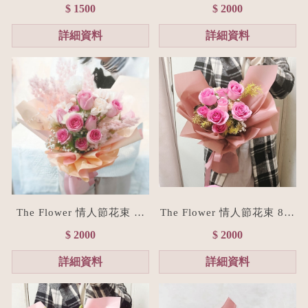
束(贈禮物提袋/全台宅配）
經典紅玫瑰花束(台北花店/
$ 1500
$ 2000
浪漫粉
花禮訂製)
詳細資料
詳細資料
The Flower 情人節花束 粉
The Flower 情人節花束 8朵
玫瑰花束(台北花店/花禮訂
粉玫瑰花束(台北花店/花禮
$ 2000
$ 2000
製)
訂製)
詳細資料
詳細資料